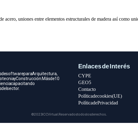
e acero, uniones entre elementos estructurales de madera así como unio
Enlaces de Interés
s de software para Arquitectura,
CYPE
otecnia y Construcción. Más de 10
GEO5
iencia capacitando
del sector.
Contacto
Política de cookies (UE)
Política de Privacidad
© 2023 ICC Virtual. Reservados todos los derechos.