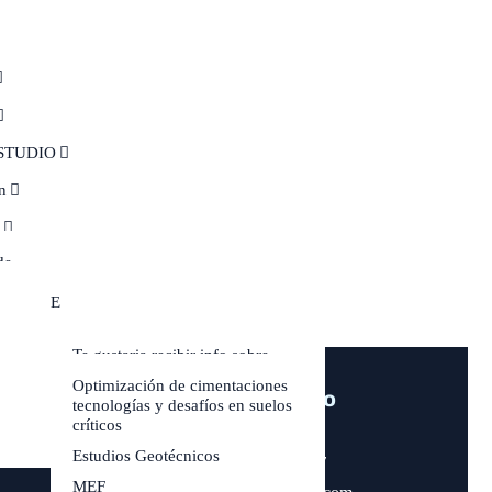
STUDIO
n
s
de
to
itos CYPE
as y
Te gustaria recibir info sobre
Plaxis 3D
Optimización de cimentaciones
Datos de Contacto
Inscripción al curso Plaxis3D
tecnologías y desafíos en suelos
críticos
+57 311 475 0333
Estudios Geotécnicos
+57 607 681 3817
MEF