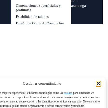
contacto@iccvirtual.com
Cimentaciones superficiales y
Calle 17 # 32C - 14 Bucaramanga
profundas
Estabilidad de taludes
Diseño de Obras de Contención
Gestionar consentimiento
as mejores experiencias, utilizamos tecnologías como las
cookies
para almacenar y/o
nformación del dispositivo. El consentimiento de estas tecnologías nos permitirá procesar
comportamiento de navegación o las identificaciones únicas en este sitio. No consentir o
entimiento, puede afectar negativamente a ciertas características y funciones.