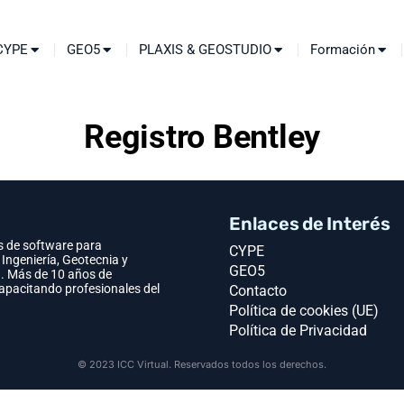
CYPE
GEO5
PLAXIS & GEOSTUDIO
Formación
Registro Bentley
Enlaces de Interés
s de software para
CYPE
 Ingeniería, Geotecnia y
GEO5
. Más de 10 años de
capacitando profesionales del
Contacto
Política de cookies (UE)
Política de Privacidad
© 2023 ICC Virtual. Reservados todos los derechos.