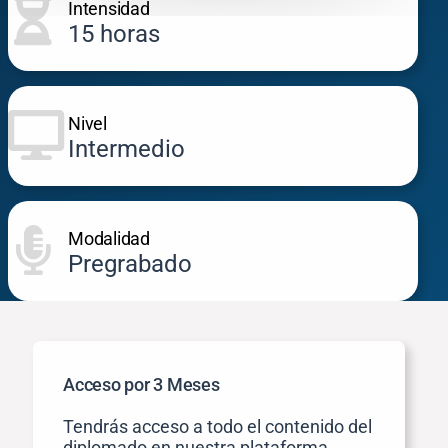
Intensidad
15 horas
Lo que aprenderás:
• Generalidades de estabilidad
Nivel
Lo que aprenderás:
de taludes
Intermedio
• Tipos de deslizamiento
• Teorías de cálculo
• Análisis por equilibrio límite
• Análisis por elementos finitos
Modalidad
• Aplicación a la normatividad
Pregrabado
colombiana
Acceso por 3 Meses
Tendrás acceso a todo el contenido del
diplomado en nuestra plataforma