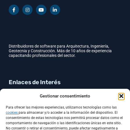
Distribuidores de software para Arquitectura, Ingeniería,
Geotecnia y Construcción. Más de 10 años de experiencia
capacitando profesionales del sector.
Enlaces de Interés
CYPE
Gestionar consentimiento
GEO5
Contacto
Para ofrecer las mejores experiencias, utilizamos tecnologías como las
Política de cookies (UE)
cookies
para almacenar y/o acceder a la información del dispositivo. El
Política de Privacidad
consentimiento de estas tecnologías nos permitirá procesar datos como el
comportamiento de navegación o las identificaciones únicas en este sitio.
No consentir o retirar el consentimiento, puede afectar negativamente a