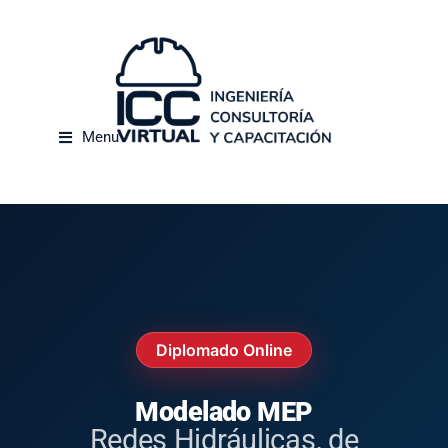
Menu
Calendario Diplomados CYPE
Calendario Entrenamientos CYPE
Diseño de redes hidrosanitarias y contra incendios para edificaciones
Diplomado Online
Modelado MEP
Redes Hidráulicas, de