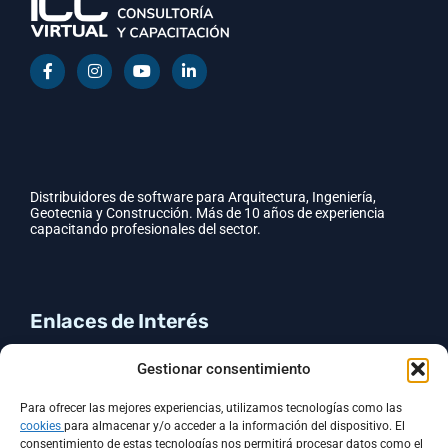
Distribuidores de software para Arquitectura, Ingeniería,
Geotecnia y Construcción. Más de 10 años de experiencia
capacitando profesionales del sector.
Enlaces de Interés
CYPE
Gestionar consentimiento
GEO5
Contacto
Para ofrecer las mejores experiencias, utilizamos tecnologías como las
Política de cookies (UE)
cookies
para almacenar y/o acceder a la información del dispositivo. El
Política de Privacidad
consentimiento de estas tecnologías nos permitirá procesar datos como el